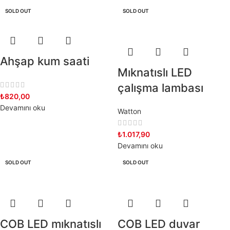
SOLD OUT
SOLD OUT
Ahşap kum saati
Mıknatıslı LED
çalışma lambası
₺
820,00
Devamını oku
Watton
₺
1.017,90
Devamını oku
SOLD OUT
SOLD OUT
COB LED mıknatıslı
COB LED duvar