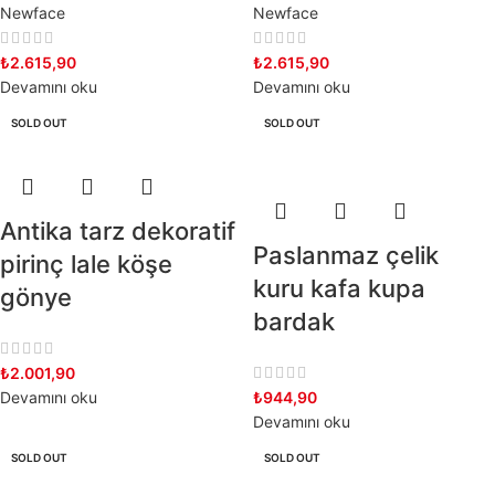
Newface
Newface
₺
2.615,90
₺
2.615,90
Devamını oku
Devamını oku
SOLD OUT
SOLD OUT
Antika tarz dekoratif
Paslanmaz çelik
pirinç lale köşe
kuru kafa kupa
gönye
bardak
₺
2.001,90
Devamını oku
₺
944,90
Devamını oku
SOLD OUT
SOLD OUT