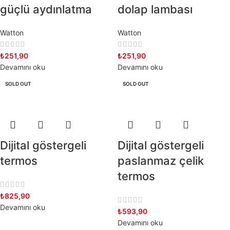
güçlü aydınlatma
dolap lambası
Watton
Watton
₺
251,90
₺
251,90
Devamını oku
Devamını oku
SOLD OUT
SOLD OUT
Dijital göstergeli
Dijital göstergeli
termos
paslanmaz çelik
termos
₺
825,90
Devamını oku
₺
593,90
Devamını oku