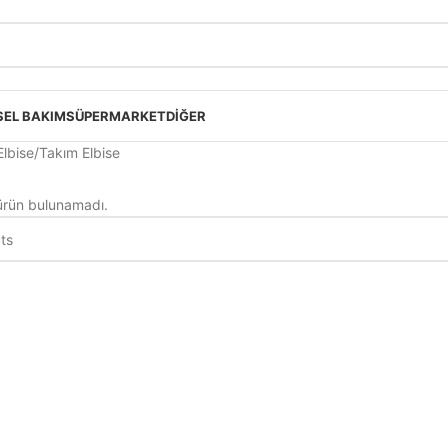
SEL BAKIM
SÜPERMARKET
DIĞER
Elbise
Takım Elbise
ürün bulunamadı.