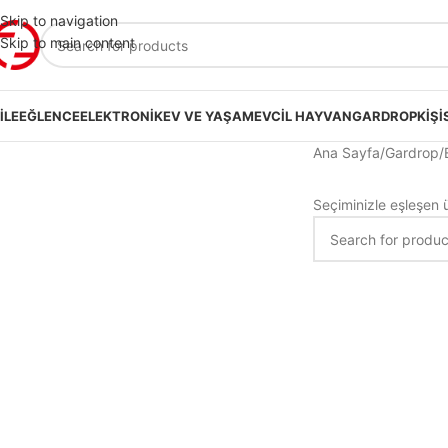
Skip to navigation
Skip to main content
ILE
EĞLENCE
ELEKTRONIK
EV VE YAŞAM
EVCIL HAYVAN
GARDROP
KIŞI
Ana Sayfa
Gardrop
Seçiminizle eşleşen 