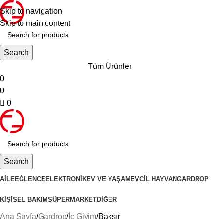
Skip to navigation
Skip to main content
Search
Tüm Ürünler
0
0
0
Search
AILE
EĞLENCE
ELEKTRONIK
EV VE YAŞAM
EVCIL HAYVAN
GARDROP
KIŞISEL BAKIM
SÜPERMARKET
DIĞER
Ana Sayfa
Gardrop
İç Giyim
Baksır