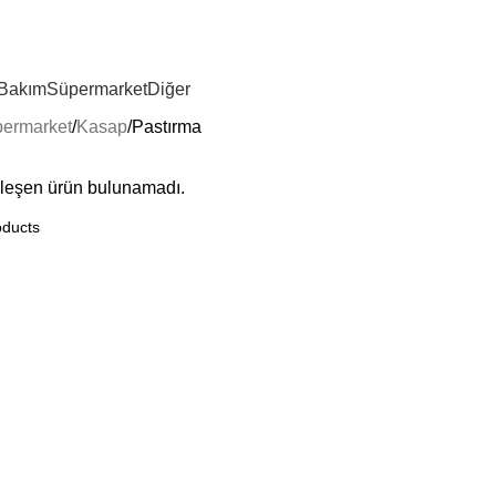
 Bakım
Süpermarket
Diğer
ermarket
Kasap
Pastırma
şleşen ürün bulunamadı.