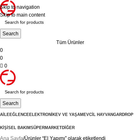
Skip to navigation
Skip to main content
Search
Tüm Ürünler
0
0
0
Search
AILE
EĞLENCE
ELEKTRONIK
EV VE YAŞAM
EVCIL HAYVAN
GARDROP
KIŞISEL BAKIM
SÜPERMARKET
DIĞER
Ana Sayfa
Ürünler “El Yapımı” olarak etiketlendi